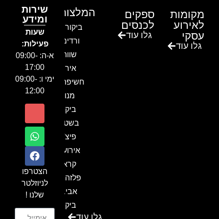
שירות
המלצות
מקומות
ספקים
ומידע
לאירוע
לכנסים
ביקור בגן
שעות
עסקי
גלו עוד
ורדים –
פעילות:
גלו עוד
שווה!!
א-ה: 09:00-
17:00
אירוע
ימי ו: 09:00-
חשיפה- זיו
12:00
מנור
ביקור
בשטח-
פיצ'ר
אירועים
קראון
הצטרפו
פלזה תל
לניוזלטר
אביב-
שלנו !
ביקור
גלו עוד
בכנס