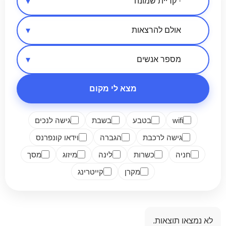
אזור בארץ
סיווג מקום
מספר אנשים
מצא לי מקום
wifi
בטבע
בשבת
גישה לנכים
גישה לרכבת
הגברה
וידאו קונפרנס
חניה
כשרות
לינה
מיזוג
מסך
מקרן
קייטרינג
לא נמצאו תוצאות.