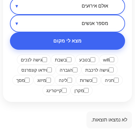
אזור בארץ
סיווג מקום
מספר אנשים
מצא לי מקום
wifi
בטבע
בשבת
גישה לנכים
גישה לרכבת
הגברה
וידאו קונפרנס
חניה
כשרות
לינה
מיזוג
מסך
מקרן
קייטרינג
לא נמצאו תוצאות.