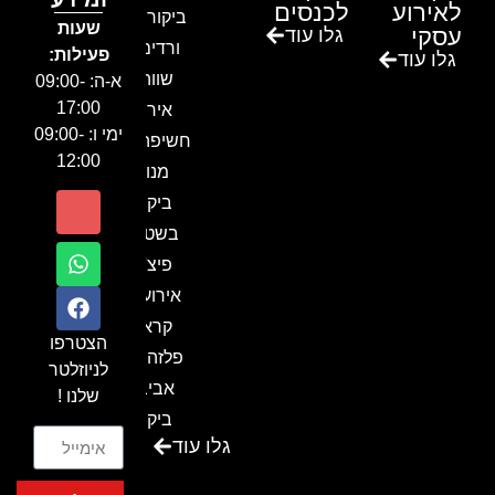
לאירוע
לכנסים
ביקור בגן
שעות
עסקי
גלו עוד
ורדים –
פעילות:
גלו עוד
שווה!!
א-ה: 09:00-
17:00
אירוע
ימי ו: 09:00-
חשיפה- זיו
12:00
מנור
ביקור
בשטח-
פיצ'ר
אירועים
קראון
הצטרפו
פלזה תל
לניוזלטר
אביב-
שלנו !
ביקור
גלו עוד
בכנס
המועדון