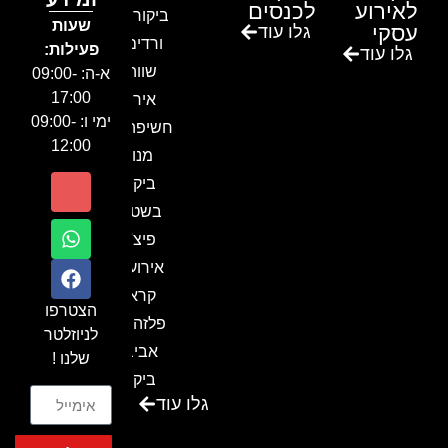
לאירוע
לכנסים
ביקור בגן
שעות
עסקי
גלו עוד
ורדים –
פעילות:
גלו עוד
שווה!!
א-ה: 09:00-
17:00
אירוע
ימי ו: 09:00-
חשיפה- זיו
12:00
מנור
ביקור
בשטח-
פיצ'ר
אירועים
קראון
הצטרפו
פלזה תל
לניוזלטר
אביב-
שלנו !
ביקור
גלו עוד
בכנס
המועדון