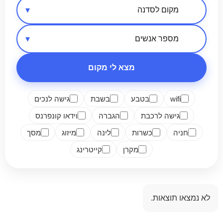
אזור בארץ
סיווג מקום
מספר אנשים
מצא לי מקום
wifi
בטבע
בשבת
גישה לנכים
גישה לרכבת
הגברה
וידאו קונפרנס
חניה
כשרות
לינה
מיזוג
מסך
מקרן
קייטרינג
לא נמצאו תוצאות.