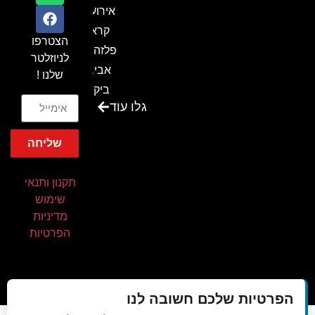
אירועים
קראון
הצטרפו
פלזה תל
לניוזלטר
אביב-
שלנו !
ביקור
גלו עוד
בכנס
המועדון
שליחה
המסחרי
והתעשייתי
תקנון ותנאי
ביקור
שימוש
במתחם
מדיניות
חיל הקשר
הפרטיות
באירוע של
אנשים
ומחשבים
הפרטיות שלכם חשובה לנו
ביקור