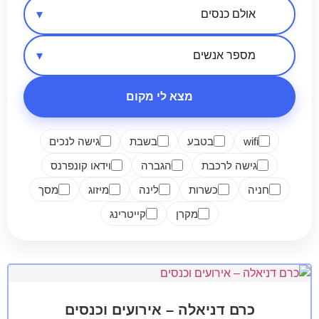
אזור בארץ
סיווג מקום
מספר אנשים
מצא לי מקום
wifi
בטבע
בשבת
גישה לנכים
גישה לרכבת
הגברה
וידאו קונפרנס
חניה
כשרות
לינה
מיזוג
מסך
מקרן
קייטרינג
כרם דניאלה – אירועים וכנסים