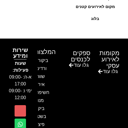
מקום לאירועים קטנים
בלוג
שירות
המלצות
מקומות
ספקים
ומידע
לאירוע
לכנסים
ביקור בגן
שעות
עסקי
גלו עוד
ורדים –
פעילות:
גלו עוד
שווה!!
א-ה: 09:00-
17:00
אירוע
ימי ו: 09:00-
חשיפה- זיו
12:00
מנור
ביקור
בשטח-
פיצ'ר