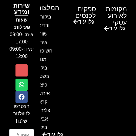
שירות
המלצות
מקומות
ספקים
ומידע
לאירוע
לכנסים
ביקור בגן
שעות
עסקי
גלו עוד
ורדים –
פעילות:
גלו עוד
שווה!!
א-ה: 09:00-
17:00
אירוע
ימי ו: 09:00-
חשיפה- זיו
12:00
מנור
ביקור
בשטח-
פיצ'ר
אירועים
קראון
הצטרפו
פלזה תל
לניוזלטר
אביב-
שלנו !
ביקור
גלו עוד
בכנס