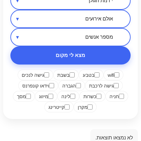
אזור בארץ
סיווג מקום
מספר אנשים
מצא לי מקום
wifi
בטבע
בשבת
גישה לנכים
גישה לרכבת
הגברה
וידאו קונפרנס
חניה
כשרות
לינה
מיזוג
מסך
מקרן
קייטרינג
לא נמצאו תוצאות.