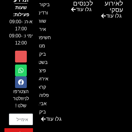
לאירוע
לכנסים
ביקור בגן
שעות
עסקי
גלו עוד
ורדים –
פעילות:
גלו עוד
שווה!!
א-ה: 09:00-
17:00
אירוע
ימי ו: 09:00-
חשיפה- זיו
12:00
מנור
ביקור
בשטח-
פיצ'ר
אירועים
קראון
הצטרפו
פלזה תל
לניוזלטר
אביב-
שלנו !
ביקור
גלו עוד
בכנס
המועדון