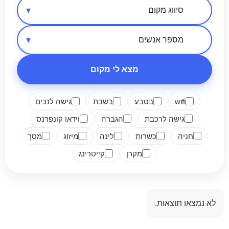
אזור בארץ
סיווג מקום
מספר אנשים
מצא לי מקום
wifi
בטבע
בשבת
גישה לנכים
גישה לרכבת
הגברה
וידאו קונפרנס
חניה
כשרות
לינה
מיזוג
מסך
מקרן
קייטרינג
לא נמצאו תוצאות.