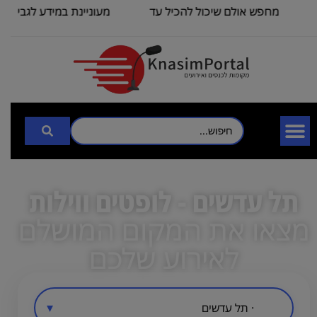
מחפש אולם שיכול להכיל עד
מעוניינת במידע לגבי כנס
100
3000
תל עדשים - לופטים ווילות
מצאו את המקום המושלם
לאירוע שלכם