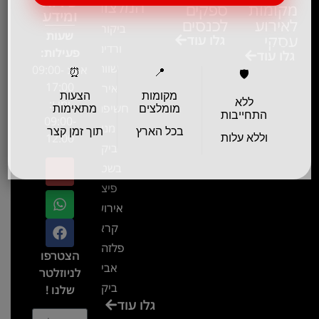
שירות
המלצות
מקומות
ספקים
ומידע
לאירוע
לכנסים
ביקור בגן
שעות
עסקי
גלו עוד
ורדים –
פעילות:
גלו עוד
שווה!!
א-ה: 09:00-
⏰
📍
🛡️
17:00
אירוע
מקומות
הצעות
ללא
ימי ו:
חשיפה- זיו
מומלצים
מתאימות
התחייבות
09:00-
מנור
בכל הארץ
תוך זמן קצר
12:00
וללא עלות
ביקור
בשטח-
פיצ'ר
אירועים
קראון
פלזה תל
הצטרפו
אביב-
לניוזלטר
ביקור
שלנו !
גלו עוד
בכנס