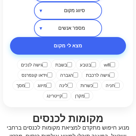
אזור בארץ
סיווג מקום
מספר אנשים
מצא לי מקום
wifi
בטבע
בשבת
גישה לנכים
גישה לרכבת
הגברה
וידאו קונפרנס
חניה
כשרות
לינה
מיזוג
מסך
מקרן
קייטרינג
מקומות לכנסים
מנוע חיפוש מתקדם למציאת מקומות לכנסים ברחבי