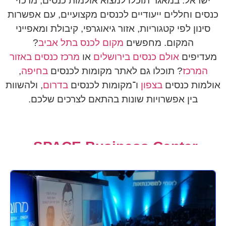
ישראל. במאגר תוכלו למצוא אולמות כנסים, מרכזי
כנסים וחללים ייעודיים לכנסים מקצועיים, עם אפשרות
סינון לפי קטגוריות, אזור גיאוגרפי, קיבולת ומאפייני
המקום. מחפשים
מקום לכנס בתל אביב
?
מעדיפים
אולם כנסים בירושלים
או
מרכז כנסים באזור
המרכז
? תוכלו גם לאתר מקומות לכנסים
בחיפה
,
אולמות כנסים
בצפון
ו־מקומות לכנסים
בדרום
, ולהשוות
בין אפשרויות שונות בהתאם לצרכים שלכם.
SPACE Business Center-
ספייס כנסים
למידע נוסף