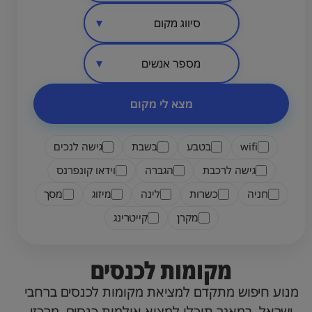
סיווג מקום
אזור בארץ
מספר אנשים
מצא לי מקום
wifi
בטבע
בשבת
גישה לנכים
גישה לרכבת
הגברה
וידאו קונפרנס
חניה
כשרות
לינה
מיזוג
מסך
מקרן
קייטרינג
מקומות לכנסים
מנוע חיפוש מתקדם למציאת מקומות לכנסים ברחבי
ישראל. במאגר תוכלו למצוא אולמות כנסים, מרכזי