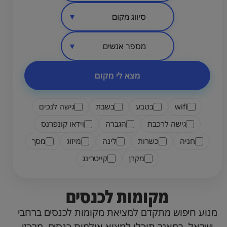
סיווג מקום
אזור בארץ
מספר אנשים
מצא לי מקום
wifi
בטבע
בשבת
גישה לנכים
גישה לרכבת
הגברה
וידאו קונפרנס
חניה
כשרות
לינה
מיזוג
מסך
מקרן
קייטרינג
מקומות לכנסים
מנוע חיפוש מתקדם למציאת מקומות לכנסים ברחבי
ישראל. במאגר תוכלו למצוא אולמות כנסים, מרכזי