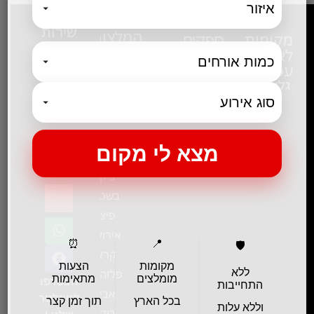
שירות
המלצות
מקומות
ספקים
ומידע
לאירוע
לכנסים
ביקור בגן
שעות
עסקי
גלו עוד
ורדים –
פעילות:
גלו עוד
שווה!!
א-ה: 09:00-
17:00
אירוע
ימי ו:
חשיפה- זיו
09:00-
מנור
12:00
ביקור
בשטח-
פיצ'ר
אירועים
⏰
📍
🛡️
קראון
מקומות
הצעות
פלזה תל
ללא
מומלצים
מתאימות
הצטרפו
התחייבות
אביב-
לניוזלטר
בכל הארץ
תוך זמן קצר
וללא עלות
ביקור