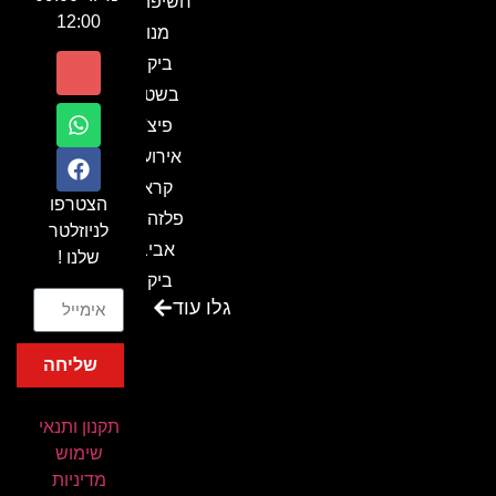
חשיפה- זיו
12:00
מנור
ביקור
בשטח-
פיצ'ר
אירועים
קראון
הצטרפו
פלזה תל
לניוזלטר
אביב-
שלנו !
ביקור
גלו עוד
בכנס
המועדון
שליחה
המסחרי
והתעשייתי
תקנון ותנאי
ביקור
שימוש
במתחם
מדיניות