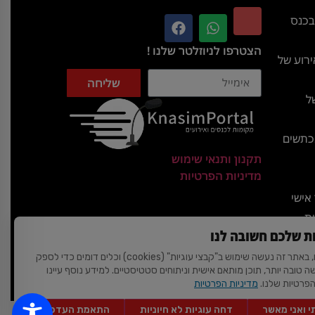
בכנס
הצטרפו לניוזלטר שלנו !
רוע של
שליחה
ל
מכתשים
תקנון ותנאי שימוש
מדיניות הפרטיות
אישי
ית
ת שלכם חשובה לנו
האגדות
לידיעתכם, באתר זה נעשה שימוש ב"קבצי עוגיות" (cookies) וכלים דומים כדי לספק
שה טובה יותר, תוכן מותאם אישית וניתוחים סטטיסטיים. למידע נוסף עיינו
ת
הפרטיות שלנו.
מדיניות הפרטיות
 ואני מאשר
דחה עוגיות לא חיוניות
התאמת העדפות