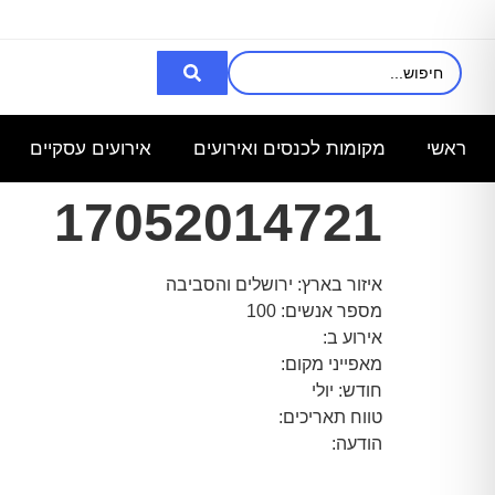
אני מעוניינת
רציתי לקבל
השכרת
מחפש
מ
באולם/חלל
פרטים לכנס
אולם/
אולם
ל100 איש
לעובדים
כיתה
שיכול
ל
ראשי
מקומות לכנסים ואירועים
אירועים עסקיים
שבוע
ב-30.6.25
ל-140
להכיל עד
איש,
3000
17052014721
לצורך
איזור בארץ: ירושלים והסביבה
מספר אנשים: 100
אירוע ב:
מאפייני מקום:
חודש: יולי
טווח תאריכים:
הודעה: