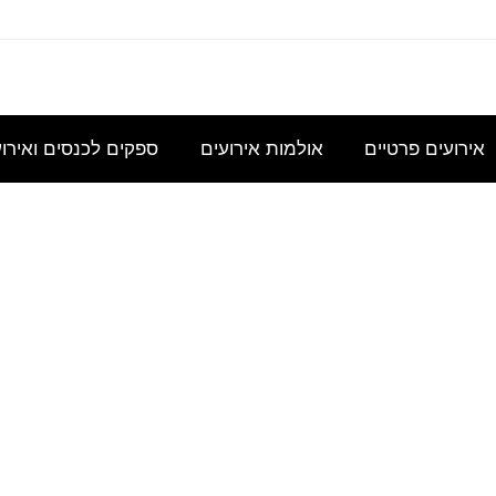
עוניינת
אני
נשמח
היי,
אודה
במידע
מחפשת
לקבל
אשמח
להצעת
גבי כנס
להשכיר
הצעת
לקבל
מחיר
אירועים פרטיים
אולמות אירועים
ספקים לכנסים ואירו
לכ- 100
אולם/
מחיר
הצעת
עבור כנס
כיתה
בסיסית
מחיר
מנהלי
שתכיל
עבור
לשם