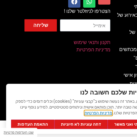
י
הצטרפו לניוזלטר שלנו !
אירוע של
שליחה
 של
תקנון ותנאי שימוש
 מכתשים
מדיניות הפרטיות
"
ן אישי
נית
ות שלכם חשובה לנו
 מהאגדות
לידיעתכם, באתר זה נעשה שימוש ב"קבצי עוגיות" (cookies) וכלים דומים כדי לספק
שה טובה יותר, תוכן מותאם אישית וניתוחים סטטיסטיים. למידע נוסף עיינו
ות
הפרטיות שלנו.
מדיניות הפרטיות
 ואני מאשר
דחה עוגיות לא חיוניות
התאמת העדפות
- AVIV-DIGITAL
© 2026 כל הזכויות שמורות | כנסים פורטל
שנו העדפות פרטיות
הטבע