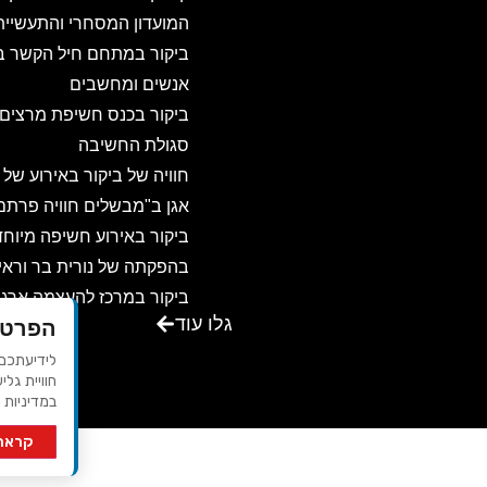
המועדון המסחרי והתעשיית
ביקור במתחם חיל הקשר ב
אנשים ומחשבים
ביקור בכנס חשיפת מרצים
סגולת החשיבה
חוויה של ביקור באירוע של
אגן ב"מבשלים חוויה פרתם
ביקור באירוע חשיפה מיוחד
בהפקתה של נורית בר וראיו
ביקור במרכז להעצמה ארגו
גלו עוד
הפרטי
ואישית – שדות ישראל
ביקור באגדת דשא – מקום
חוויית גלי
ביקור במרכז הכנסים משכנ
במדיניות 
שאננים בירושלים
קראתי
ביקור במוזה רבדים
עיצוב ופיתוח 
זוהר בדשא – להתמזג עם 