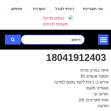
אני מעוניינת
רציתי לקבל
השכרת
מחפש
מ
באולם/חלל
פרטים לכנס
אולם/
אולם
ל100 איש
לעובדים
כיתה
שיכול
ל
שבוע
ב-30.6.25
ל-140
להכיל עד
איש,
3000
לצורך
18041912403
איזור בארץ: מרכז
מספר אנשים: 35
אירוע ב: כיתת לימוד,מקום לסדנה
מאפייני מקום:
חודש: יוני
טווח תאריכים: 2/6
הודעה: