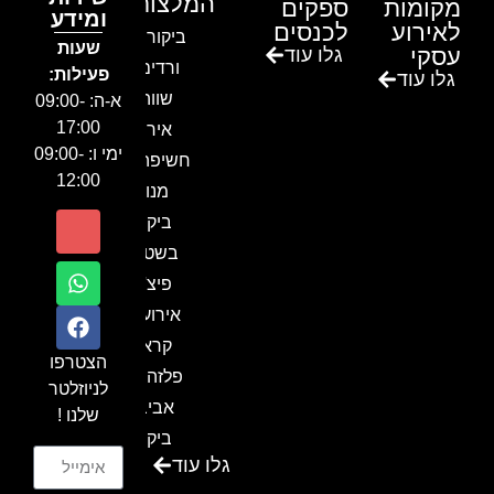
המלצות
מקומות
ספקים
ומידע
לאירוע
לכנסים
ביקור בגן
שעות
עסקי
גלו עוד
ורדים –
פעילות:
גלו עוד
שווה!!
א-ה: 09:00-
17:00
אירוע
ימי ו: 09:00-
חשיפה- זיו
12:00
מנור
ביקור
בשטח-
פיצ'ר
אירועים
קראון
הצטרפו
פלזה תל
לניוזלטר
אביב-
שלנו !
ביקור
גלו עוד
בכנס