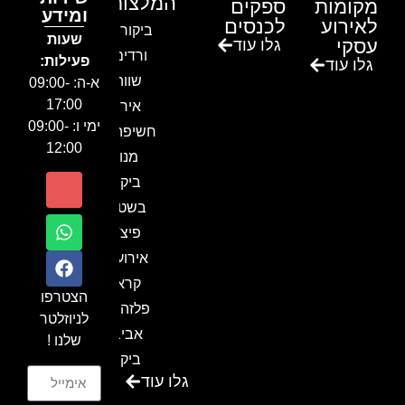
המלצות
מקומות
ספקים
ומידע
לאירוע
לכנסים
ביקור בגן
שעות
עסקי
גלו עוד
ורדים –
פעילות:
גלו עוד
שווה!!
א-ה: 09:00-
17:00
אירוע
ימי ו: 09:00-
חשיפה- זיו
12:00
מנור
ביקור
בשטח-
פיצ'ר
אירועים
קראון
הצטרפו
פלזה תל
לניוזלטר
אביב-
שלנו !
ביקור
גלו עוד
בכנס