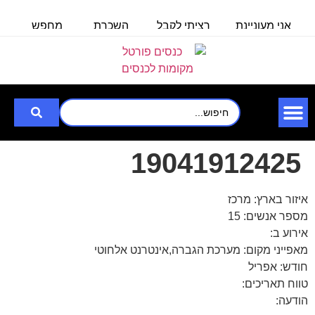
אני מעוניינת
רציתי לקבל
השכרת
מחפש
מ
באולם/חלל
פרטים לכנס
אולם/
אולם
ל100 איש
לעובדים
כיתה
שיכול
ל
שבוע
ב-30.6.25
ל-140
להכיל עד
איש,
3000
לצורך
19041912425
איזור בארץ: מרכז
מספר אנשים: 15
אירוע ב:
מאפייני מקום: מערכת הגברה,אינטרנט אלחוטי
חודש: אפריל
טווח תאריכים:
הודעה: