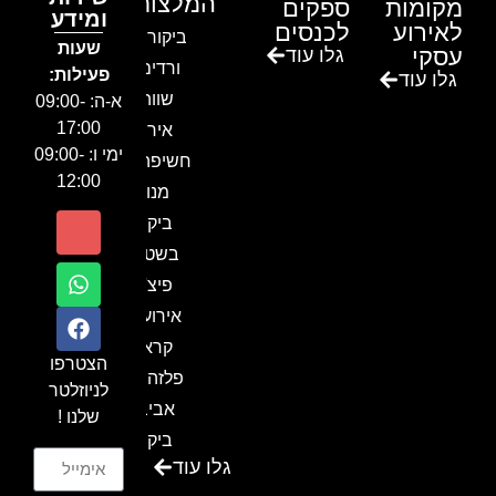
המלצות
מקומות
ספקים
ומידע
לאירוע
לכנסים
ביקור בגן
שעות
עסקי
גלו עוד
ורדים –
פעילות:
גלו עוד
שווה!!
א-ה: 09:00-
17:00
אירוע
ימי ו: 09:00-
חשיפה- זיו
12:00
מנור
ביקור
בשטח-
פיצ'ר
אירועים
קראון
הצטרפו
פלזה תל
לניוזלטר
אביב-
שלנו !
ביקור
גלו עוד
בכנס