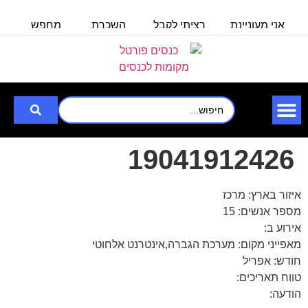
אני מעוניינת
רציתי לקבל
השכרת
מחפש
מ
באולם/חלל
פרטים לכנס
אולם/
אולם
ל100 איש
לעובדים
כיתה
שיכול
ל
שבוע
ב-30.6.25
ל-140
להכיל עד
איש,
3000
לצורך
19041912426
איזור בארץ: מרכז
מספר אנשים: 15
אירוע ב:
מאפייני מקום: מערכת הגברה,אינטרנט אלחוטי
חודש: אפריל
טווח תאריכים:
הודעה: