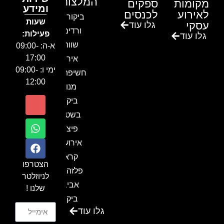
המלצות
מקומות
ספקים
ומידע
לאירוע
לכנסים
ביקור בגן
שעות
עסקי
גלו עוד
ורדים –
פעילות:
גלו עוד
שווה!!
א-ה: 09:00-
17:00
אירוע
ימי ו: 09:00-
חשיפה- זיו
12:00
מנור
ביקור
בשטח-
פיצ'ר
אירועים
קראון
הצטרפו
פלזה תל
לניוזלטר
אביב-
שלנו !
ביקור
גלו עוד
בכנס