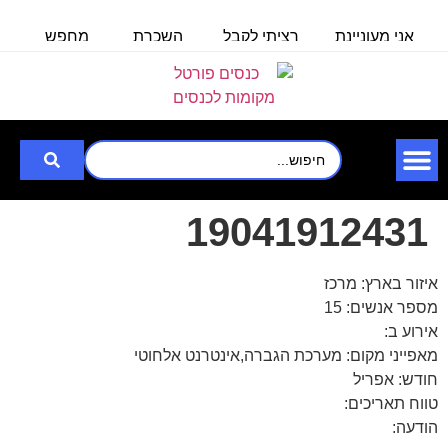
אני מעוניינת
רציתי לקבל
השכרת
מחפש
מ
באולם/חלל
פרטים לכנס
אולם/
אולם
ל100 איש
לעובדים
כיתה
שיכול
ל
שבוע
ב-30.6.25
ל-140
להכיל עד
איש,
3000
לצורך
19041912431
איזור בארץ: מרכז
מספר אנשים: 15
אירוע ב:
מאפייני מקום: מערכת הגברה,אינטרנט אלחוטי
חודש: אפריל
טווח תאריכים:
הודעה: