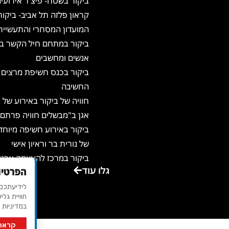
ביקור בשטח- פיצ'ר אירועי
קראון פלזה תל אביב- ביקור
המועדון המסחרי והתעשיית
ביקור במתחם חיל הקשר בא
אנשים ומחשבים
ביקור בכנס חשיפת מרצים 
החשיבה
חוויה של ביקור באירוע של
אגן ב"מבשלים חוויה פרתם"
ביקור באירוע חשיפה מיוח
של נורית בר וראיון אישי
ביקור במרכז להעצמה ארגו
גלו עוד
הפרטיו
ואישית – שדות ישראל
ביקור באגדת דשא – מקום 
חוויית גלי
ביקור במרכז הכנסים משכנו
במדיניות 
בירושלים
קראתי