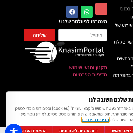
ם
 בכנס
י
הצטרפו לניוזלטר שלנו !
ירוע של
שליחה
של סגולת
 מכתשים
תקנון ותנאי שימוש
מדיניות הפרטיות
ד בהפקתה
נית
ת שלכם חשובה לנו
מהאגדות
לידיעתכם, באתר זה נעשה שימוש ב"קבצי עוגיות" (cookies) וכלים דומים כדי לספק
שה טובה יותר, תוכן מותאם אישית וניתוחים סטטיסטיים. למידע נוסף עיינו
ת שאננים
הפרטיות שלנו.
מדיניות הפרטיות
 ואני מאשר
דחה עוגיות לא חיוניות
התאמת העדפות