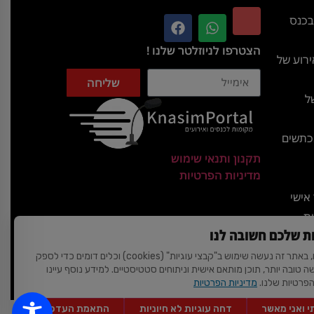
בכנס
הצטרפו לניוזלטר שלנו !
רוע של
שליחה
ל
מכתשים
תקנון ותנאי שימוש
מדיניות הפרטיות
אישי
ית
ת שלכם חשובה לנו
האגדות
לידיעתכם, באתר זה נעשה שימוש ב"קבצי עוגיות" (cookies) וכלים דומים כדי לספק
שה טובה יותר, תוכן מותאם אישית וניתוחים סטטיסטיים. למידע נוסף עיינו
ת
הפרטיות שלנו.
מדיניות הפרטיות
 ואני מאשר
דחה עוגיות לא חיוניות
התאמת העדפות