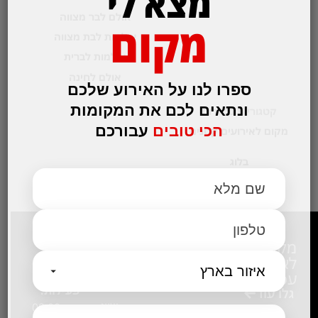
מצא לי
אולם לבר מצווה
מקום
אולמות לבת מצווה
אולמות לברית
אולם לחינה
ספרו לנו על האירוע שלכם
ונתאים לכם את המקומות
קטגוריות נבחרות
הכי טובים
עבורכם
מקום לאירועים קטנים
בלוג
שירות
המלצות
מקומות
ספקים
ומידע
לאירוע
לכנסים
ביקור בגן
שעות
עסקי
גלו עוד
ורדים –
פעילות:
גלו עוד
שווה!!
א-ה: 09:00-