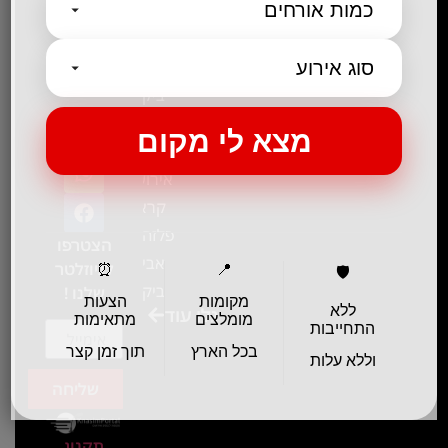
17:00
אירוע
ימי ו:
חשיפה- זיו
09:00-
מנור
12:00
ביקור
בשטח-
פיצ'ר
אירועים
קראון
פלזה תל
הצטרפו
אביב-
לניוזלטר
⏰
📍
🛡️
ביקור
שלנו !
מקומות
הצעות
ללא
גלו עוד
בכנס
מומלצים
מתאימות
התחייבות
המועדון
בכל הארץ
תוך זמן קצר
וללא עלות
המסחרי
שליחה
והתעשייתי
ביקור
תקנון