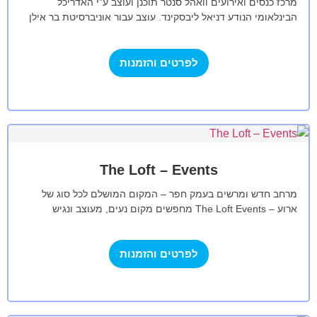
מרכז כנסים ואירועים וואהל סנטר תוכנן ועוצב ע”י האדריכל
הבינלאומי הנודע דניאל ליבסקינד. עוצב עבור אוניברסיטת בר אילן
ברמת גן, בייחודיות ובפונקציונאליות.…
לפרטים והזמנות
The Loft – Events
מרחב חדש ומרשים בעמק חפר – המקום המושלם לכל סוג של
ארוע – The Loft Events מחפשים מקום נעים, מעוצב ונגיש
לאירוע…
לפרטים והזמנות