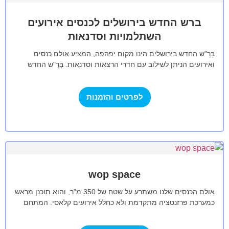
ברש החדש בירושלים לכנסים אירועים
השתלמויות וסדנאות
בָּרָ"ש החדש בירושלים הינו מקום יפהפה, המציע אולם כנסים
ואירועים הניתן לשילוב עם חדרי הרצאות וסדנאות. בָּרָ"ש החדש
שוכן במבנה היסטורי בשכונת…
לפרטים והזמנות
wop space
אולם הכנסים שלנו משתרע על שטח של 350 מ"ר, והוא תוכנן מראש
כמערכת פרזנטציה מתקדמת ולא כחלל אירועים קלאסי. המתחם
כולו, כולל…