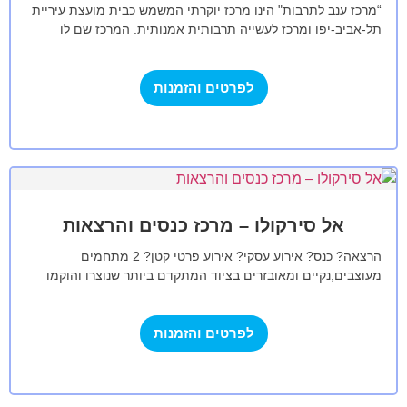
“מרכז ענב לתרבות" הינו מרכז יוקרתי המשמש כבית מועצת עיריית
תל-אביב-יפו ומרכז לעשייה תרבותית אמנותית. המרכז שם לו
למטרה לתת במה לעשייה…
לפרטים והזמנות
אל סירקולו – מרכז כנסים והרצאות
הרצאה? כנס? אירוע עסקי? אירוע פרטי קטן? 2 מתחמים
מעוצבים,נקיים ומאובזרים בציוד המתקדם ביותר שנוצרו והוקמו
בהמון אהבה ומחשבה למענכם. במתחמים מערכות…
לפרטים והזמנות