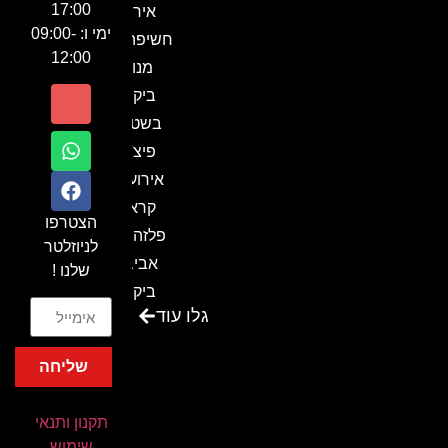
17:00
אירוע
ימי ו: 09:00-
חשיפה- זיו
12:00
מנור
ביקור
בשטח-
פיצ'ר
אירועים
קראון
הצטרפו
פלזה תל
לניוזלטר
אביב-
שלנו !
ביקור
גלו עוד
בכנס
המועדון
שליחה
המסחרי
והתעשייתי
תקנון ותנאי
ביקור
שימוש