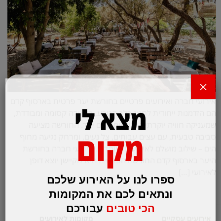
×
אירועי חברה ואירועים פרטיים בחורשת יער פרטית בארסוף קדם
מצא לי
הם הזדמנות ייחודית לחגוג בלב הטבע, באווירה קסומה ומבודדת,
שמעניקה חוויה יוקרתית ואינטימית גם יחד. החורשה מציעה
מקום
סביבה טבעית, עם עצים עבותים, צל נעים, ומרחק נגיעה מחוף
הים – שילוב מושלם לאירועים מיוחדים. אירועי חברה בחורשת
היער בארסוף קדם החורשה הפרטית היא לוקיישן יוצא דופן
לאירועי […]
ספרו לנו על האירוע שלכם
ונתאים לכם את המקומות
הכי טובים
עבורכם
אירועים עסקיים
מקומות לאירועים