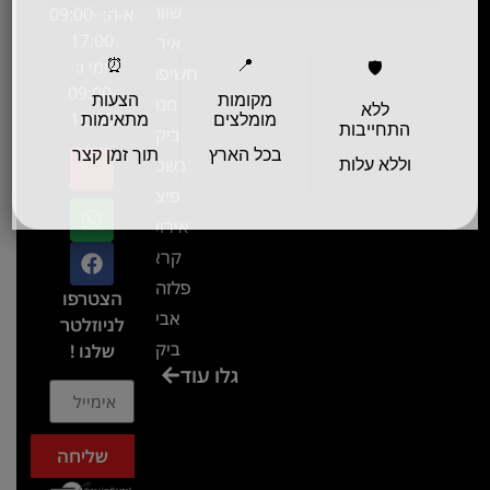
שווה!!
א-ה: 09:00-
17:00
אירוע
ימי ו:
⏰
📍
🛡️
חשיפה- זיו
09:00-
מקומות
הצעות
מנור
ללא
12:00
מומלצים
מתאימות
התחייבות
ביקור
בכל הארץ
תוך זמן קצר
בשטח-
וללא עלות
פיצ'ר
אירועים
קראון
פלזה תל
הצטרפו
אביב-
לניוזלטר
ביקור
שלנו !
גלו עוד
בכנס
המועדון
המסחרי
שליחה
והתעשייתי