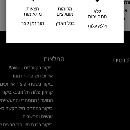
🛡️
ולמות לבת מצווה
מקומות
הצעות
אולמות לברית
ללא
מומלצים
מתאימות
התחייבות
אולם לחינה
בכל הארץ
תוך זמן קצר
וללא עלות
המלצות
כנסים
ביקור בגן ורדים – שווה!!
אירוע חשיפה- זיו מנור
ביקור בשטח- פיצ'ר אירועים
קראון פלזה תל אביב- ביקור 
המועדון המסחרי והתעשייתי
ביקור במתחם חיל הקשר באי
אנשים ומחשבים
ביקור בכנס חשיפת מרצים ש