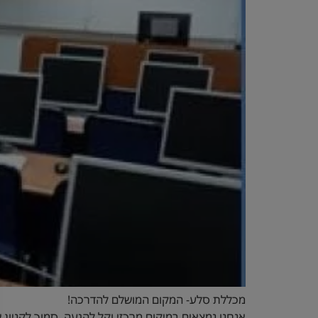
מכללת סלע- המקום המושלם להדרכה!
אנחנו נמצאים במיקום מרכזי וקל להגעה, סמוך לקניון א