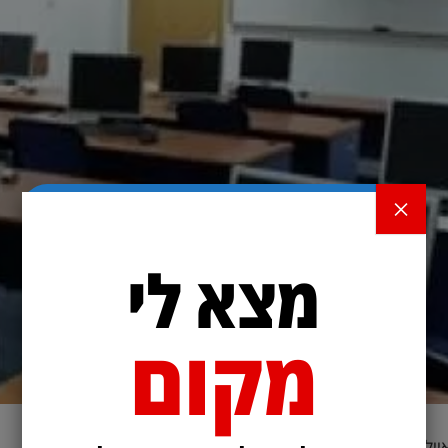
×
מצא לי
מקום
יילון ברמת גן, חניה חינם ובשפע!