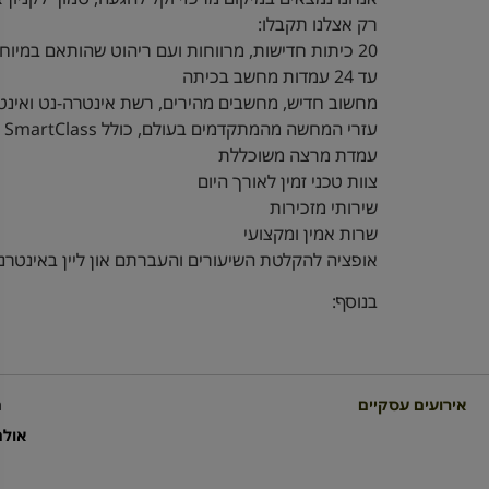
רק אצלנו תקבלו:
20 כיתות חדישות, מרווחות ועם ריהוט שהותאם במיוחד להדרכה
עד 24 עמדות מחשב בכיתה
מחשוב חדיש, מחשבים מהירים, רשת אינטרה-נט ואינטרנ
עזרי המחשה מהמתקדמים בעולם, כולל SmartClass ומקרן: LCD להקרנה ע"ג הלוח צוות טכני זמין לאורך כל היום
עמדת מרצה משוכללת
צוות טכני זמין לאורך היום
שירותי מזכירות
שרות אמין ומקצועי
אופציה להקלטת השיעורים והעברתם און ליין באינטרנט באמצע
בנוסף:
אירועים עסקיים
מ
אולמ