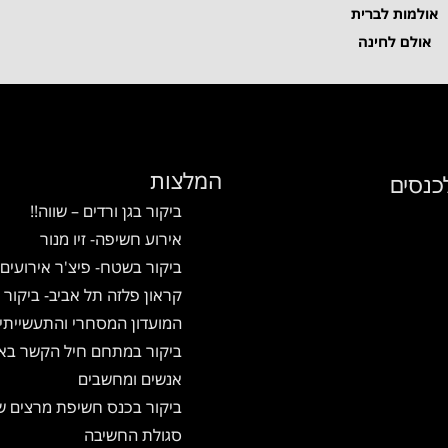
ספרו לנו על האירוע שלכם
אולמות לברית
ונתאים לכם את המקומות
אולם לחינה
הכי טובים
עבורכם
המלצות
כנסים
ביקור בגן ורדים – שווה!!
אירוע חשיפה- זיו מנור
ביקור בשטח- פיצ'ר אירועים
קראון פלזה תל אביב- ביקור 
המועדון המסחרי והתעשייתי
ביקור במתחם חיל הקשר באי
אנשים ומחשבים
ביקור בכנס חשיפת מרצים ש
סגולת החשיבה
⏰
📍
🛡️