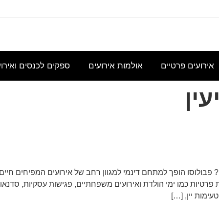
עוניינת
אני
נשמח
היי,
אודה
במידע
מחפשת
לקבל
אשמח
להצעת
גבי כנס
להשכיר
הצעת
לקבל
מחיר
אירועים פרטיים
אולמות אירועים
ספקים לכנסים ואירו
לכ- 100
אולם/
מחיר
הצעת
עבור כנס
כיתה
בסיסית
מחיר
מנהלי
עין
שתכיל
עבור
לשם
בולוסו הופך למתחם דינמי למגוון רחב של אירועים המפיחים חיים
 פרטיות כמו ימי הולדת ואירועים משפחתיים, פגישות עסקיות, סדנאו
עימות יין, […]