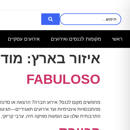
אני מעוניינת
רציתי לקבל
השכרת
מחפש
מ
באולם/חלל
פרטים לכנס
אולם/
אולם
ל100 איש
לעובדים
כיתה
שיכול
ל
ראשי
מקומות לכנסים ואירועים
אירועים עסקיים
שבוע
ב-30.6.25
ל-140
להכיל עד
איש,
3000
איזור בארץ:
מודי
לצורך
FABULOSO
מחפשים מקום לכנס? אירוע חברה? הרצאה או סדנה? פ
מהתכנסויות אינטימיות ועד אירועים תאגידיים—חגיגות
התרבותית שלנו עם הופעות מוזיקה חיה, ערבי קריוקי, ט