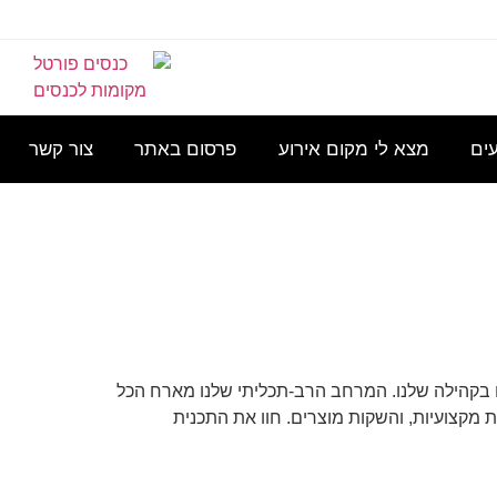
היי
הודעה:
כנס
כנס
שלושה
מחפשת
שלום,
ל-40
ל-650
לילות.
מרכז
נשמח
איש
איש ב-
מקום
עים
מצא לי מקום אירוע
פרסום באתר
צור קשר
שאוכל
להתעניין
כולל
19 ביולי
שיכול
לעשות בו
עבור צוות
לינה
לארח 15
של
 בקהילה שלנו. המרחב הרב-תכליתי שלנו מארח הכל
ת מקצועיות, והשקות מוצרים. חוו את התכנית