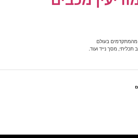
ודיעין מכבים
כליתי, מסך נייד ועוד.
ם