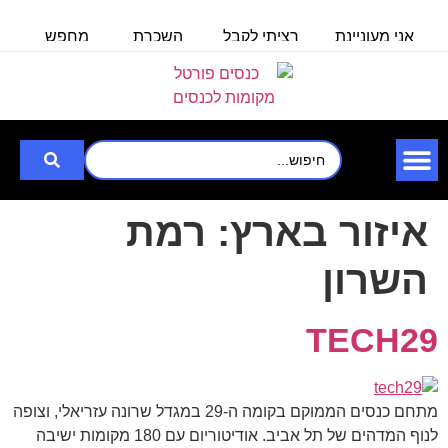
אני מעוניינת
רציתי לקבל
השכרת
מחפש
מ
באולם/חלל
פרטים לכנס
אולם/
אולם
ל100 איש
לעובדים
כיתה
שיכול
ל
שבוע
ב-30.6.25
ל-140
להכיל עד
איש,
3000
לצורך
איזור בארץ:
רמת
השרון
TECH29
מתחם כנסים הממוקם בקומה ה-29 במגדל שרונה עזריאלי, וצופה
לנוף המדהים של תל אביב. אודיטוריום עם 180 מקומות ישיבה