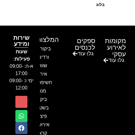
בלוג
שירות
המלצות
מקומות
ספקים
ומידע
לאירוע
לכנסים
ביקור בגן
שעות
עסקי
גלו עוד
ורדים –
פעילות:
גלו עוד
שווה!!
א-ה: 09:00-
17:00
אירוע
ימי ו: 09:00-
חשיפה- זיו
12:00
מנור
ביקור
בשטח-
פיצ'ר
אירועים
קראון