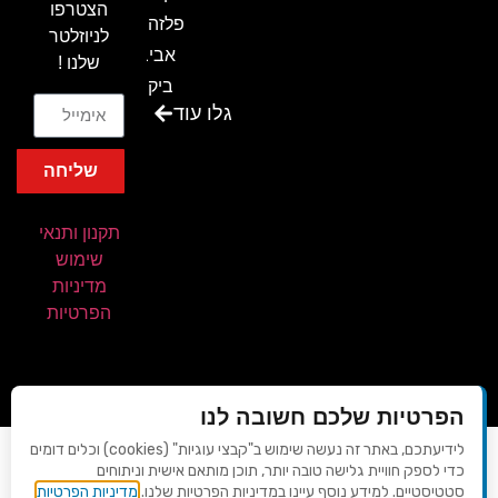
הצטרפו
פלזה תל
לניוזלטר
אביב-
שלנו !
ביקור
גלו עוד
בכנס
המועדון
שליחה
המסחרי
והתעשייתי
תקנון ותנאי
ביקור
שימוש
במתחם
מדיניות
חיל הקשר
הפרטיות
באירוע של
אנשים
ומחשבים
הפרטיות שלכם חשובה לנו
ביקור
לידיעתכם, באתר זה נעשה שימוש ב"קבצי עוגיות" (cookies) וכלים דומים
עיצוב ופיתוח - AVIV-DIGITAL
בכנס
כדי לספק חוויית גלישה טובה יותר, תוכן מותאם אישית וניתוחים
© 2026 כל הזכויות שמורות | כנסים פורטל
חשיפת
סטטיסטיים. למידע נוסף עיינו במדיניות הפרטיות שלנו.
מדיניות הפרטיות