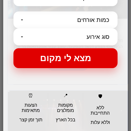
וואהל סנטר מרכז כנסים
מרכז כנסים ואירועים וואהל סנטר תוכנן ועוצב ע”י האדריכל
הבינלאומי הנודע דניאל ליבסקינד. עוצב עבור אוניברסיטת בר אילן
ברמת גן, בייחודיות ובפונקציונאליות.…
לפרטים והזמנות
⏰
📍
🛡️
מקומות
הצעות
ללא
מומלצים
מתאימות
התחייבות
בכל הארץ
תוך זמן קצר
וללא עלות