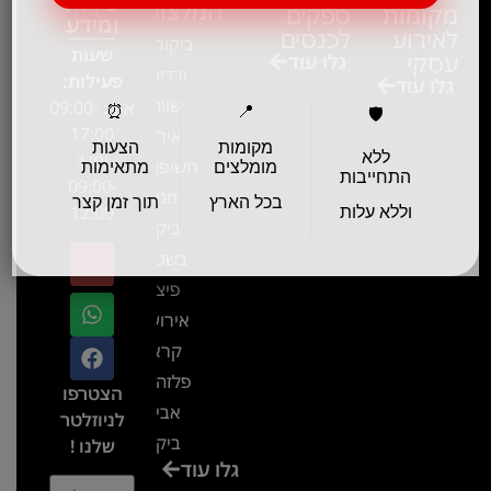
שירות
המלצות
מקומות
ספקים
ומידע
לאירוע
לכנסים
ביקור בגן
שעות
עסקי
גלו עוד
ורדים –
פעילות:
גלו עוד
שווה!!
א-ה: 09:00-
⏰
📍
🛡️
17:00
אירוע
מקומות
הצעות
ללא
ימי ו:
חשיפה- זיו
מומלצים
מתאימות
התחייבות
09:00-
מנור
בכל הארץ
תוך זמן קצר
12:00
וללא עלות
ביקור
בשטח-
פיצ'ר
אירועים
קראון
פלזה תל
הצטרפו
אביב-
לניוזלטר
ביקור
שלנו !
גלו עוד
בכנס