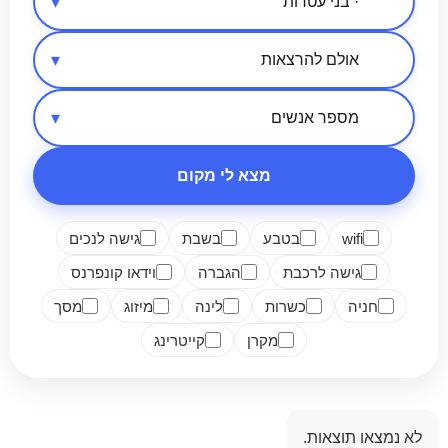
אזור בארץ
סיווג מקום
מספר אנשים
מצא לי מקום
wifi
בטבע
בשבת
גישה לנכים
גישה לרכבת
הגברה
וידאו קונפרנס
חניה
כשרות
לינה
מיזוג
מסך
מקרן
קייטרינג
לא נמצאו תוצאות.