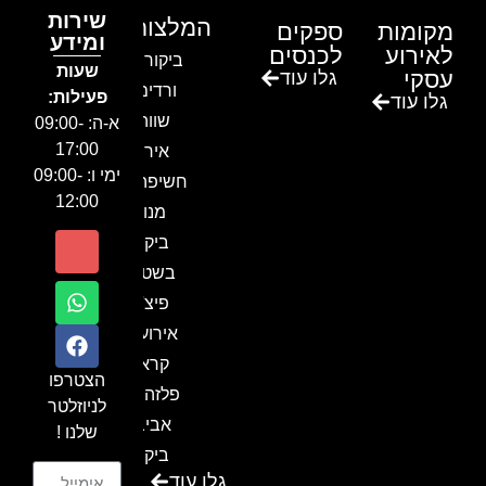
שירות
המלצות
מקומות
ספקים
ומידע
לאירוע
לכנסים
ביקור בגן
שעות
עסקי
גלו עוד
ורדים –
פעילות:
גלו עוד
שווה!!
א-ה: 09:00-
17:00
אירוע
ימי ו: 09:00-
חשיפה- זיו
12:00
מנור
ביקור
בשטח-
פיצ'ר
אירועים
קראון
הצטרפו
פלזה תל
לניוזלטר
אביב-
שלנו !
ביקור
גלו עוד
בכנס