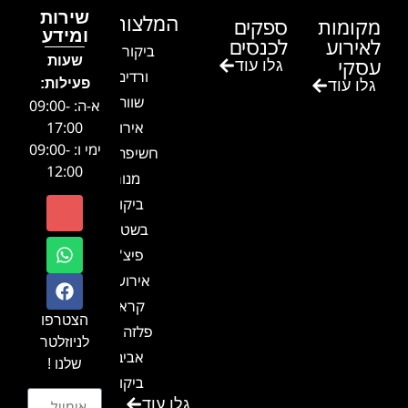
שירות
המלצות
מקומות
ספקים
ומידע
לאירוע
לכנסים
ביקור בגן
שעות
עסקי
גלו עוד
ורדים –
פעילות:
גלו עוד
שווה!!
א-ה: 09:00-
אירוע
17:00
ימי ו: 09:00-
חשיפה- זיו
12:00
מנור
ביקור
בשטח-
פיצ'ר
אירועים
קראון
הצטרפו
פלזה תל
לניוזלטר
אביב-
שלנו !
ביקור
גלו עוד
בכנס