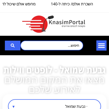
השכרת אולם/ כיתה ל-140
מחפש אולם שיכול להכי
איש, לצורך
3000
גבעת שמואל - לופטים ווילות
מצאו את המקום המושלם
לאירוע שלכם