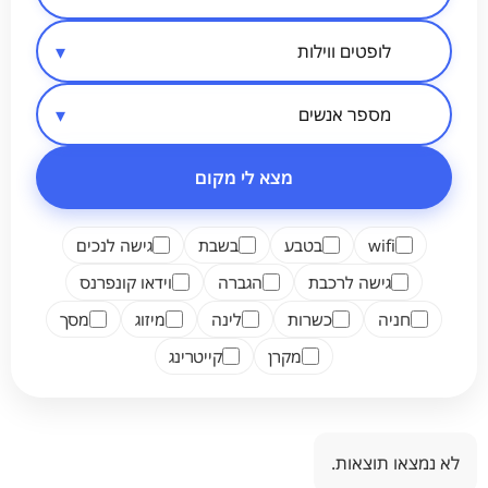
סיווג מקום
אזור בארץ
מספר אנשים
מצא לי מקום
wifi
בטבע
בשבת
גישה לנכים
גישה לרכבת
הגברה
וידאו קונפרנס
חניה
כשרות
לינה
מיזוג
מסך
מקרן
קייטרינג
לא נמצאו תוצאות.