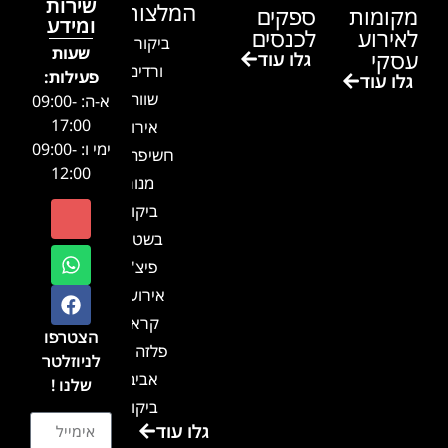
שירות
המלצות
מקומות
ספקים
ומידע
לאירוע
לכנסים
ביקור בגן
שעות
עסקי
גלו עוד
ורדים –
פעילות:
גלו עוד
שווה!!
א-ה: 09:00-
17:00
אירוע
ימי ו: 09:00-
חשיפה- זיו
12:00
מנור
ביקור
בשטח-
פיצ'ר
אירועים
קראון
הצטרפו
פלזה תל
לניוזלטר
אביב-
שלנו !
ביקור
גלו עוד
בכנס