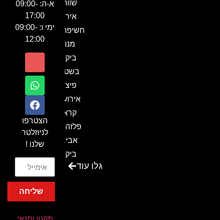
שווה!!
א-ה: 09:00-
17:00
אירוע
ימי ו: 09:00-
חשיפה- זיו
12:00
מנור
ביקור
בשטח-
פיצ'ר
אירועים
קראון
הצטרפו
פלזה תל
לניוזלטר
אביב-
שלנו !
ביקור
גלו עוד
בכנס
המועדון
שליחה
המסחרי
והתעשייתי
תקנון ותנאי