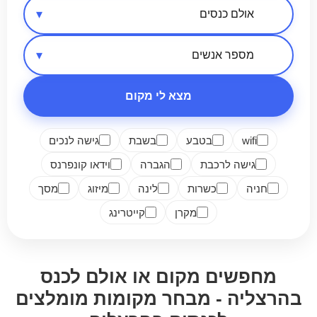
אזור בארץ
סיווג מקום
מספר אנשים
מצא לי מקום
wifi
בטבע
בשבת
גישה לנכים
גישה לרכבת
הגברה
וידאו קונפרנס
חניה
כשרות
לינה
מיזוג
מסך
מקרן
קייטרינג
מחפשים מקום או אולם לכנס
בהרצליה - מבחר מקומות מומלצים