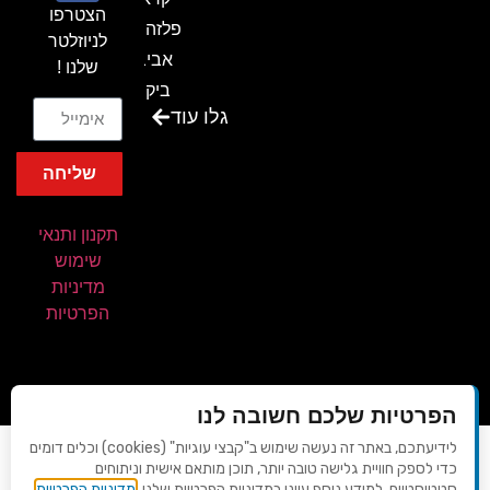
הצטרפו
פלזה תל
לניוזלטר
אביב-
שלנו !
ביקור
גלו עוד
בכנס
המועדון
שליחה
המסחרי
והתעשייתי
תקנון ותנאי
ביקור
שימוש
במתחם
מדיניות
חיל הקשר
הפרטיות
באירוע של
אנשים
ומחשבים
הפרטיות שלכם חשובה לנו
ביקור
לידיעתכם, באתר זה נעשה שימוש ב"קבצי עוגיות" (cookies) וכלים דומים
עיצוב ופיתוח - AVIV-DIGITAL
בכנס
כדי לספק חוויית גלישה טובה יותר, תוכן מותאם אישית וניתוחים
© 2026 כל הזכויות שמורות | כנסים פורטל
חשיפת
סטטיסטיים. למידע נוסף עיינו במדיניות הפרטיות שלנו.
מדיניות הפרטיות