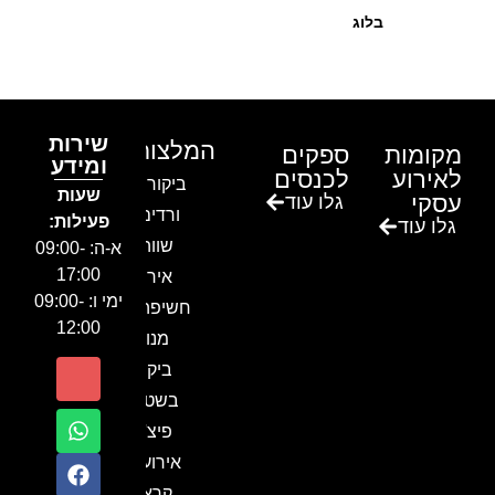
בלוג
שירות
המלצות
מקומות
ספקים
ומידע
לאירוע
לכנסים
ביקור בגן
שעות
עסקי
גלו עוד
ורדים –
פעילות:
גלו עוד
שווה!!
א-ה: 09:00-
17:00
אירוע
ימי ו: 09:00-
חשיפה- זיו
12:00
מנור
ביקור
בשטח-
פיצ'ר
אירועים
קראון