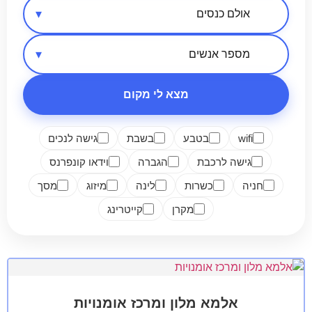
אזור בארץ
סיווג מקום
מספר אנשים
מצא לי מקום
wifi
בטבע
בשבת
גישה לנכים
גישה לרכבת
הגברה
וידאו קונפרנס
חניה
כשרות
לינה
מיזוג
מסך
מקרן
קייטרינג
אלמא מלון ומרכז אומנויות