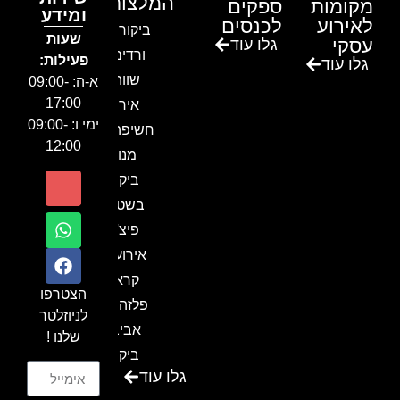
המלצות
מקומות
ספקים
ומידע
לאירוע
לכנסים
ביקור בגן
שעות
עסקי
גלו עוד
ורדים –
פעילות:
גלו עוד
שווה!!
א-ה: 09:00-
17:00
אירוע
ימי ו: 09:00-
חשיפה- זיו
12:00
מנור
ביקור
בשטח-
פיצ'ר
אירועים
קראון
הצטרפו
פלזה תל
לניוזלטר
אביב-
שלנו !
ביקור
גלו עוד
בכנס