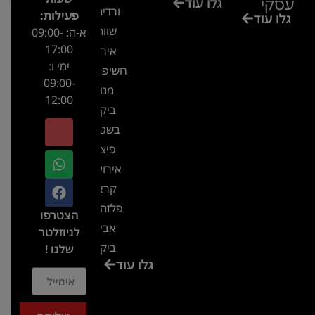
עסקי
גלו עוד
ורדים –
פעילות:
גלו עוד
שווה!!
א-ה: 09:00-
17:00
אירוע
ימי ו:
חשיפה- זיו
09:00-
מנור
12:00
ביקור
בשטח-
פיצ'ר
אירועים
קראון
פלזה תל
הצטרפו
אביב-
לניוזלטר
ביקור
שלנו !
גלו עוד
בכנס
המועדון
המסחרי