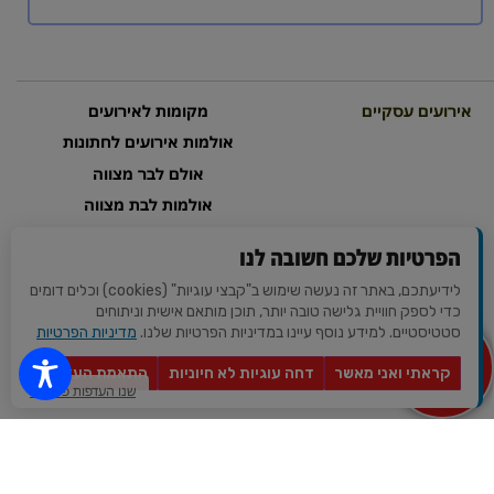
אירועים עסקיים
מקומות לאירועים
אולמות אירועים לחתונות
אולם לבר מצווה
אולמות לבת מצווה
אולמות לברית
הפרטיות שלכם חשובה לנו
אולם לחינה
לידיעתכם, באתר זה נעשה שימוש ב"קבצי עוגיות" (cookies) וכלים דומים
כדי לספק חוויית גלישה טובה יותר, תוכן מותאם אישית וניתוחים
קטגוריות נבחרות
סטטיסטיים. למידע נוסף עיינו במדיניות הפרטיות שלנו.
מדיניות הפרטיות
מקום לאירועים קטנים
מצא לי
מקום
קראתי ואני מאשר
דחה עוגיות לא חיוניות
התאמת העדפות
לאירוע?
שנו העדפות פרטיות
בלוג