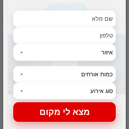
לפרטים והזמנות
מלון דן בוטיק
מלון דן בוטיק היוקרתי השייך לרשת מלונות דן ממוקם בדרך חברון
בירושלים, מול הר ציון וחומות היער העתיקה, בסמוך לשפע
אטרקציות תיירותיות…