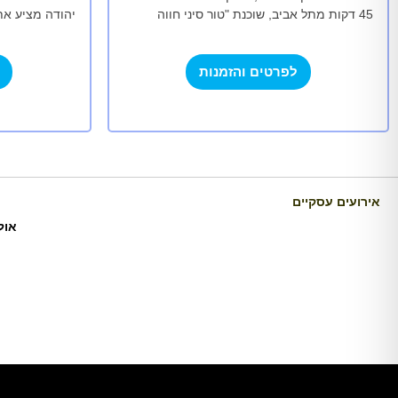
45 דקות מתל אביב, שוכנת "טור סיני חווה
יהודה מציע א
אורגנית", סמל לאהבת אדם ואהבת…
וכנסים עסקיים.
600…
לפרטים והזמנות
אירועים עסקיים
אול