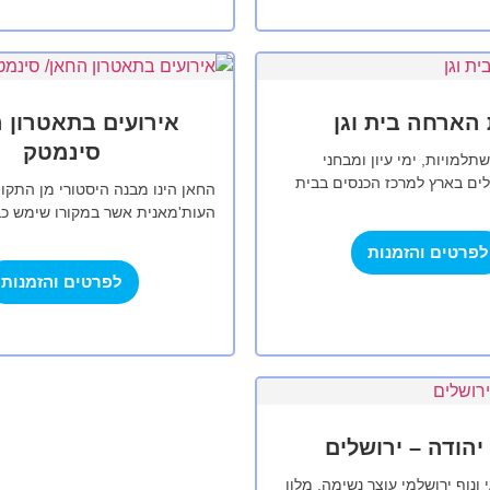
 הארחה בית וגן
אירועים בתאטרון 
סינמטק
תלמויות, ימי עיון ומבחני
ים בארץ למרכז הכנסים בבית
החאן הינו מבנה היסטורי מן התקו
ניסיון של עשרות שנים בקיום
העות'מאנית אשר במקורו שימש כ
…
לייצור משי שפעל כקילומטר מחוץ 
לפרטים והזמנות
ירושלים מוקפת החומות. בהמשך
לפרטים והזמנות
יהודה – ירושלים
ונוף ירושלמי עוצר נשימה, מלון