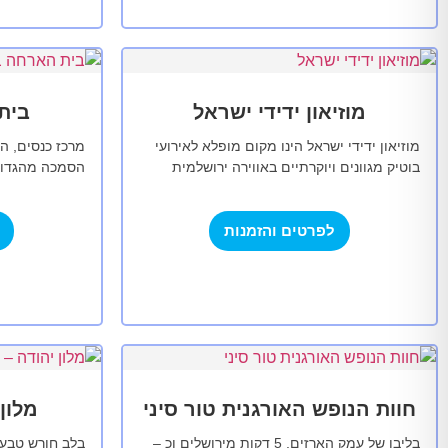
מוזיאון ידידי ישראל
בית
מוזיאון ידידי ישראל הינו מקום מופלא לאירועי
מרכז כנסים, הש
בוטיק מגוונים ויוקרתיים באווירה ירושלמית
הסמכה מהגדול
קסומה וייחודית. המוזיאון מציע חוויה חדשנית
הארחה בית וגן 
ומתקדמת טכנולוגית לארגונים, חברות,…
מגוון אירועים
לפרטים והזמנות
חוות הנופש האורגנית טור סיני
מלון 
בליבו של עמק הארזים, 5 דקות מירושלים וכ –
בלב חורש טבעי 