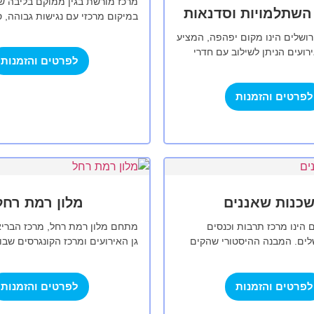
מרכז מורשת בגין ממוקם בליבה של
השתלמויות וסדנאות
במיקום מרכזי עם נגישות גבוהה, 
הגרמנית, משכנות שאננים וליבה 
ירושלים הינו מקום יפהפה, המציע
העיר. המרכז…
רועים הניתן לשילוב עם חדרי
לפרטים והזמנות
. בָּרָ"ש החדש שוכן במבנה
נת…
לפרטים והזמנות
כנות שאננים
מלון רמת רחל
 הינו מרכז תרבות וכנסים
מתחם מלון רמת רחל, מרכז הבריא
שלים. המבנה ההיסטורי שהקים
גן האירועים ומרכז הקונגרסים שבו
י נמצא בלב השכונה הציורית ימין
בגובה 820 מטר מעל פני הים, 
 מרכז…
הגבעות…
לפרטים והזמנות
לפרטים והזמנות