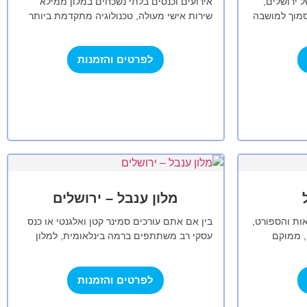
 ירושלים,
אירועים וכנסים בלתי נשכחים במלון ממילא
סמוך למושבה
שירות אישי מעולה, טכנולוגיה מתקדמת ביותר
הפועם של
ועיצוב מרהיב - כל אלה משתלבים יחד על מנת
לענות…
לפרטים והזמנות
מלון ענבל – ירושלים
ות והספורט,
בין אם אתם עורכים סמינר קטן ואלגנטי או כנס
, ממוקם
עסקי רב משתתפים ברמה בינלאומית, למלון
בתפר שבין
ענבל יש פתרונות המותאמים בדיוק לכל צורך…
לפרטים והזמנות