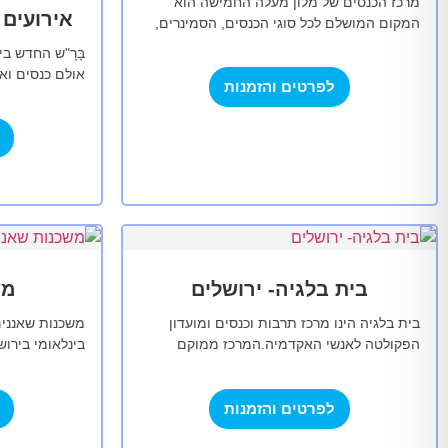
מרכז הכנסים של מלון מעלה החמישה הוא
אירועים 
המקום המושלם לכל סוגי הכנסים, הסמינרים,
ההרצאות וימי העיון. במלון יערים 13 אולמות
בָּרָ"ש החדש ב
כנסים בגדלים…
אולם כנסים ואי
לפרטים והזמנות
הרצאות וסדנאות
היסטורי בשכו
בית בלגיה- ירושלים
מש
בית בלגיה הינו מרכז תרבות וכנסים ומועדון
משכנות שאננים
הפקולטה לאנשי האקדמיה.המרכז ממוקם
בינלאומי בירו
במבנה היסטורי בלב קמפוס אדמונד י.ספרא
משה מונטיפיור
שבגבעת רם באוניברסיטה העברית,
משה וכולל את
ירושלים.המרכז…
לפרטים והזמנות