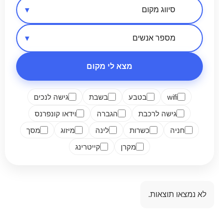
אזור בארץ
סיווג מקום
מספר אנשים
מצא לי מקום
wifi
בטבע
בשבת
גישה לנכים
גישה לרכבת
הגברה
וידאו קונפרנס
חניה
כשרות
לינה
מיזוג
מסך
מקרן
קייטרינג
לא נמצאו תוצאות.