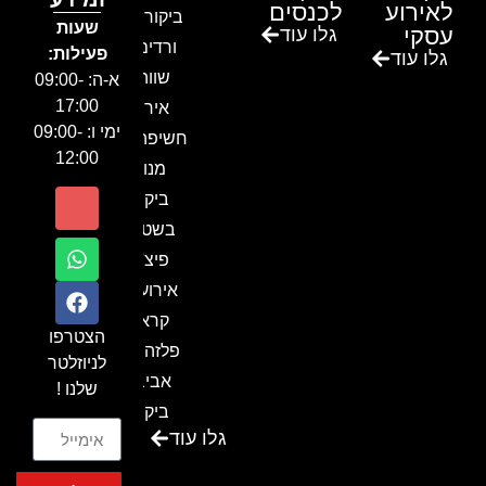
לאירוע
לכנסים
ביקור בגן
שעות
עסקי
גלו עוד
ורדים –
פעילות:
גלו עוד
שווה!!
א-ה: 09:00-
17:00
אירוע
ימי ו: 09:00-
חשיפה- זיו
12:00
מנור
ביקור
בשטח-
פיצ'ר
אירועים
קראון
הצטרפו
פלזה תל
לניוזלטר
אביב-
שלנו !
ביקור
גלו עוד
בכנס
המועדון