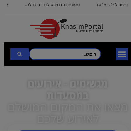
כול להכיל עד
מעוניינת במידע לגבי כנס לכ-
אני מחפש
30
100
כי
מגשימים - אירועים
במסעדות
מצאו את המקום המושלם
לאירוע שלכם