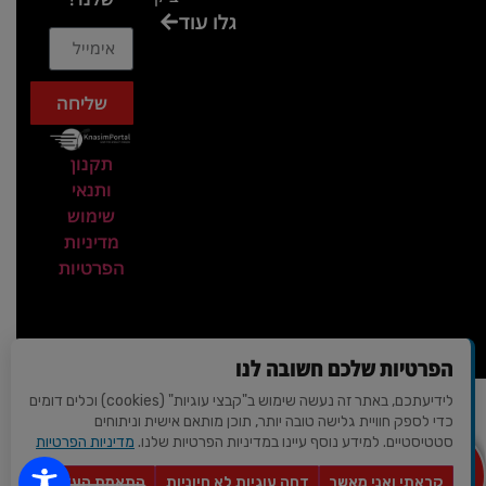
גלו עוד
בכנס
המועדון
המסחרי
שליחה
והתעשייתי
ביקור
תקנון
במתחם
ותנאי
חיל הקשר
שימוש
באירוע של
מדיניות
הפרטיות
אנשים
ומחשבים
ביקור
בכנס
הפרטיות שלכם חשובה לנו
חשיפת
לידיעתכם, באתר זה נעשה שימוש ב"קבצי עוגיות" (cookies) וכלים דומים
עיצוב ופיתוח - AVIV-DIGITAL
מרצים של
כדי לספק חוויית גלישה טובה יותר, תוכן מותאם אישית וניתוחים
© 2026 כל הזכויות שמורות | כנסים פורטל
סטטיסטיים. למידע נוסף עיינו במדיניות הפרטיות שלנו.
מדיניות הפרטיות
סגולת
מצא לי
מקום
החשיבה
קראתי ואני מאשר
דחה עוגיות לא חיוניות
התאמת העדפות