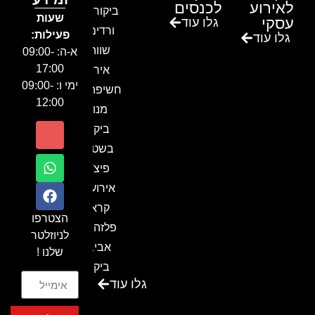
לאירוע
לכנסים
ביקור בגן
שעות
עסקי
גלו עוד
ורדים –
פעילות:
גלו עוד
שווה!!
א-ה: 09:00-
17:00
אירוע
ימי ו: 09:00-
חשיפה- זיו
12:00
מנור
ביקור
בשטח-
פיצ'ר
אירועים
קראון
הצטרפו
פלזה תל
לניוזלטר
אביב-
שלנו !
ביקור
גלו עוד
בכנס
המועדון