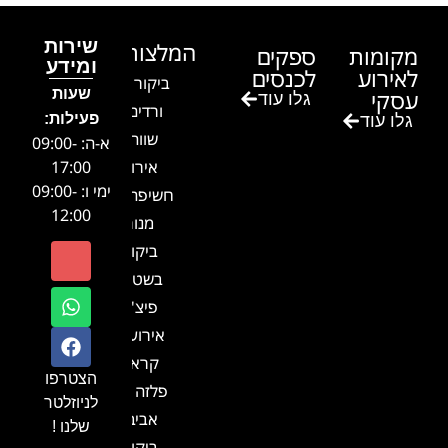
שירות
המלצות
מקומות
ספקים
ומידע
לאירוע
לכנסים
ביקור בגן
שעות
עסקי
גלו עוד
ורדים –
פעילות:
גלו עוד
שווה!!
א-ה: 09:00-
אירוע
17:00
ימי ו: 09:00-
חשיפה- זיו
12:00
מנור
ביקור
בשטח-
פיצ'ר
אירועים
קראון
הצטרפו
פלזה תל
לניוזלטר
אביב-
שלנו !
ביקור