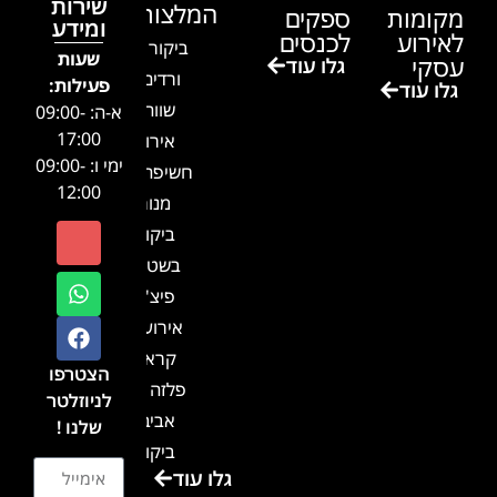
שירות
המלצות
מקומות
ספקים
ומידע
לאירוע
לכנסים
ביקור בגן
שעות
עסקי
גלו עוד
ורדים –
פעילות:
גלו עוד
שווה!!
א-ה: 09:00-
17:00
אירוע
ימי ו: 09:00-
חשיפה- זיו
12:00
מנור
ביקור
בשטח-
פיצ'ר
אירועים
קראון
הצטרפו
פלזה תל
לניוזלטר
אביב-
שלנו !
ביקור
גלו עוד
בכנס