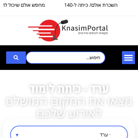
השכרת אולם/ כיתה ל-140
מחפש אולם שיכול להכי
איש, לצורך
3000
ערד - כיתת לימוד
מצאו את המקום המושלם
לאירוע שלכם