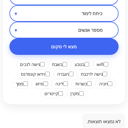
סיווג מקום
אזור בארץ
מספר אנשים
מצא לי מקום
wifi
בטבע
בשבת
גישה לנכים
גישה לרכבת
הגברה
וידאו קונפרנס
חניה
כשרות
לינה
מיזוג
מסך
מקרן
קייטרינג
לא נמצאו תוצאות.