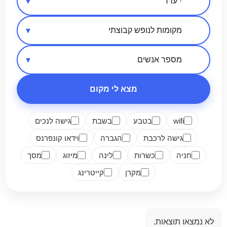
אזור בארץ
סיווג מקום
מספר אנשים
מצא לי מקום
wifi
בטבע
בשבת
גישה לנכים
גישה לרכבת
הגברה
וידאו קונפרנס
חניה
כשרות
לינה
מיזוג
מסך
מקרן
קייטרינג
לא נמצאו תוצאות.