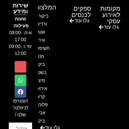
שירות
המלצות
מקומות
ספקים
ומידע
לאירוע
לכנסים
ביקור בגן
שעות
עסקי
גלו עוד
ורדים –
פעילות:
גלו עוד
שווה!!
א-ה: 09:00-
17:00
אירוע
ימי ו: 09:00-
חשיפה- זיו
12:00
מנור
ביקור
בשטח-
פיצ'ר
אירועים
קראון
הצטרפו
פלזה תל
לניוזלטר
אביב-
שלנו !
ביקור
גלו עוד
בכנס