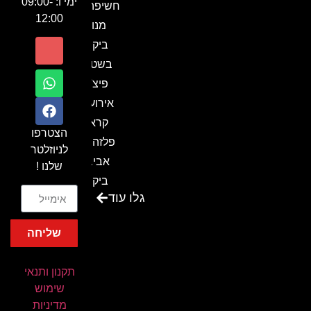
ימי ו: 09:00-
חשיפה- זיו
12:00
מנור
ביקור
בשטח-
פיצ'ר
אירועים
קראון
הצטרפו
פלזה תל
לניוזלטר
אביב-
שלנו !
ביקור
גלו עוד
בכנס
המועדון
שליחה
המסחרי
והתעשייתי
תקנון ותנאי
ביקור
שימוש
במתחם
מדיניות