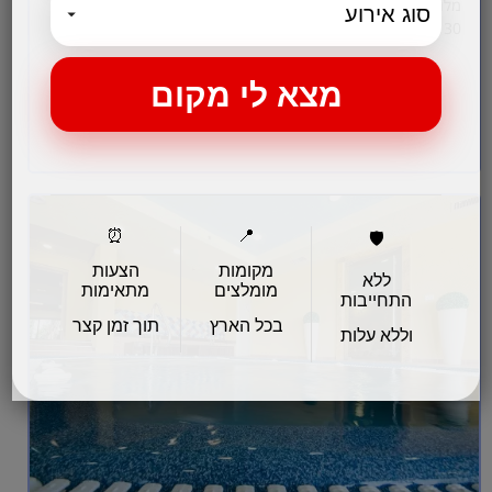
מלון "הבית בגליל" ממוקם בין ראש-פינה לעמוקה ומשתרע על פני
30 דונם של חורש טבעי וגינון גלילי, בעל מבנה ארכיטקטוני
מהיפים בארץ,…
לפרטים והזמנות
⏰
📍
🛡️
מקומות
הצעות
ללא
מומלצים
מתאימות
התחייבות
בכל הארץ
תוך זמן קצר
וללא עלות