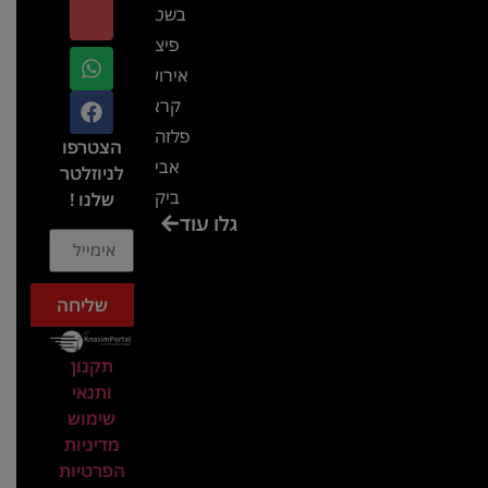
בשטח-
פיצ'ר
אירועים
קראון
פלזה תל
הצטרפו
אביב-
לניוזלטר
ביקור
שלנו !
גלו עוד
בכנס
המועדון
המסחרי
שליחה
והתעשייתי
ביקור
תקנון
במתחם
ותנאי
חיל הקשר
שימוש
באירוע של
מדיניות
הפרטיות
אנשים