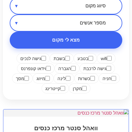
אזור בארץ
סיווג מקום
מספר אנשים
מצא לי מקום
wifi
בטבע
בשבת
גישה לנכים
גישה לרכבת
הגברה
וידאו קונפרנס
חניה
כשרות
לינה
מיזוג
מסך
מקרן
קייטרינג
וואהל סנטר מרכז כנסים