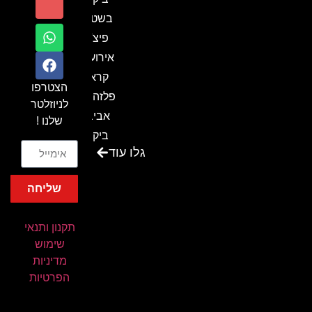
בשטח-
פיצ'ר
אירועים
קראון
הצטרפו
פלזה תל
לניוזלטר
אביב-
שלנו !
ביקור
גלו עוד
בכנס
המועדון
שליחה
המסחרי
והתעשייתי
תקנון ותנאי
ביקור
שימוש
במתחם
מדיניות
חיל הקשר
הפרטיות
באירוע של
אנשים