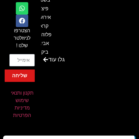
פיצ'ר
אירועים
קראון
הצטרפו
פלזה תל
לניוזלטר
אביב-
שלנו !
ביקור
גלו עוד
בכנס
המועדון
שליחה
המסחרי
והתעשייתי
תקנון ותנאי
ביקור
שימוש
במתחם
מדיניות
חיל הקשר
הפרטיות
באירוע של
אנשים
ומחשבים