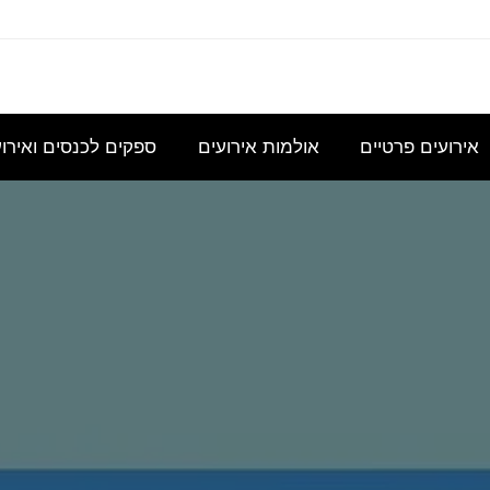
עוניינת
אני
נשמח
היי,
אודה
במידע
מחפשת
לקבל
אשמח
להצעת
גבי כנס
להשכיר
הצעת
לקבל
מחיר
אירועים פרטיים
אולמות אירועים
ספקים לכנסים ואירו
לכ- 100
אולם/
מחיר
הצעת
עבור כנס
כיתה
בסיסית
מחיר
מנהלי
שתכיל
עבור
לשם